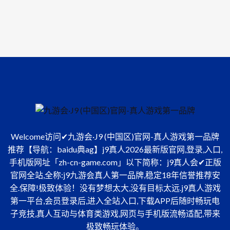
Welcome访问✔九游会·J9 (中国区)官网-真人游戏第一品牌
推荐【导航：baidu典ag】j9真人2026最新版官网,登录,入口,
手机版网址「zh-cn-game.com」以下简称：j9真人会✔正版
官网全站,全称:j9九游会真人第一品牌,稳定18年信誉推荐安
全.保障!极致体验！没有梦想太大,没有目标太远.j9真人游戏
第一平台,会员登录后,进入全站入口,下载APP后随时畅玩电
子竞技,真人互动与体育类游戏,网页与手机版流畅适配,带来
极致畅玩体验。