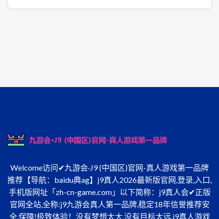
Welcome访问✔九游会·J9 (中国区)官网-真人游戏第一品牌
推荐【导航：baidu典ag】j9真人2026最新版官网,登录,入口,
手机版网址「zh-cn-game.com」以下简称：j9真人会✔正版
官网全站,全称:j9九游会真人第一品牌,稳定18年信誉推荐安
全.保障!极致体验！没有梦想太大,没有目标太远.j9真人游戏