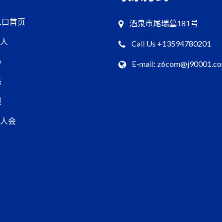
入口首页
酒泉市尾瑞墓181号
真人
Call Us +13594780201
心
E-mail: z6com@j90001.c
态
服
真人会