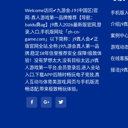
Welcome访问✔九游会·J9 (中国区)官
手机版
网-真人游戏第一品牌推荐【导航：
介绍j9
baidu典ag】j9真人2026最新版官网,登
录,入口,手机版网址「zh-cn-
案例中
game.com」以下简称：j9真人会✔正
版官网全站,全称:j9九游会真人第一品
游戏动
牌,稳定18年信誉推荐安全.保障!极致体
在线客
验！没有梦想太大,没有目标太远.j9真
人游戏第一平台,会员登录后,进入全站
接洽j9
入口,下载APP后随时畅玩电子竞技,真
人互动与体育类游戏,网页与手机版流
畅适配,带来极致畅玩体验。